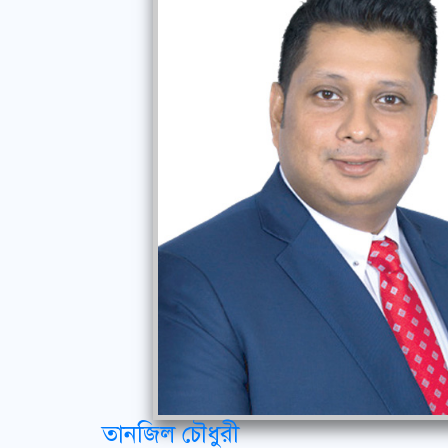
তানজিল চৌধুরী