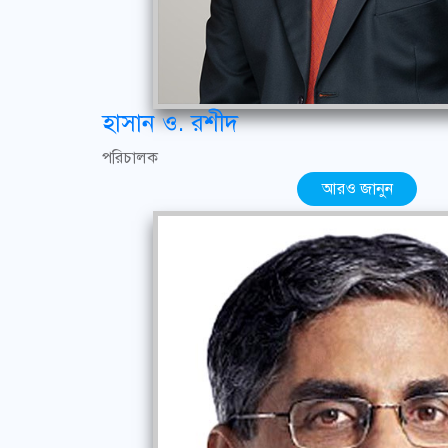
হাসান ও. রশীদ
পরিচালক
আরও জানুন